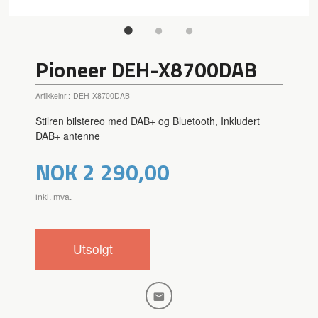
Pioneer DEH-X8700DAB
Artikkelnr.:
DEH-X8700DAB
Stilren bilstereo med DAB+ og Bluetooth, Inkludert
DAB+ antenne
Pris
NOK
2 290,00
inkl. mva.
Utsolgt