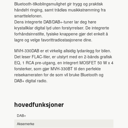
Bluetooth-tilkoblingsmulighet gir trygg og praktisk
håndsfri ringing, samt trådløs musikkstrømming fra
smarttelefonen.
Dens integrerte DAB/DAB+-tuner lar deg høre
krystallklar digital lyd uten forstyrrelser. De integrerte
forhåndsinnstilte, fysiske knappene gjør det enkelt å
lagre og velge favorittradiostasjonene dine.
MVH-330DAB er et virkelig allsidig lydanlegg for bilen.
Det leser FLAC-filer, er utstyrt med en 2-bånds grafisk
EQ, 1 RCA pre-utgang, en integrert MOSFET 50 W x 4
forsterker, som gjør MVH-330BT til den perfekte
reisekameraten for de som vil bruke Bluetooth og
DAB+ digital radio.
hovedfunksjoner
DAB+
Aksemerke