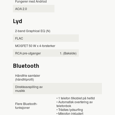
Fungerer med Andriod
AOA 2.0
Lyd
2-band Graphical EQ (N)
FLAC
MOSFET 50 W x 4-forsterker
RCA pre-utganger
1. (Bakside)
Bluetooth
Håndfrie samtaler
(håndfriprofil)
Direkteavspilling av
musikk
• 1 telefon tilkoblet på heltid
• Automatisk overføring av
Flere Bluetooth-
telefonbok
funksjoner
• Trådløs lydsurfing
• Mikrofon inkludert