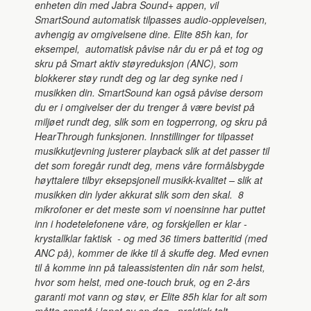
enheten din med Jabra Sound+ appen, vil
SmartSound automatisk tilpasses audio-opplevelsen,
avhengig av omgivelsene dine. Elite 85h kan, for
eksempel, automatisk påvise når du er på et tog og
skru på Smart aktiv støyreduksjon (ANC), som
blokkerer støy rundt deg og lar deg synke ned i
musikken din. SmartSound kan også påvise dersom
du er i omgivelser der du trenger å være bevist på
miljøet rundt deg, slik som en togperrong, og skru på
HearThrough funksjonen. Innstillinger for tilpasset
musikkutjevning justerer playback slik at det passer til
det som foregår rundt deg, mens våre formålsbygde
høyttalere tilbyr eksepsjonell musikk-kvalitet – slik at
musikken din lyder akkurat slik som den skal. 8
mikrofoner er det meste som vi noensinne har puttet
inn i hodetelefonene våre, og forskjellen er klar -
krystallklar faktisk - og med 36 timers batteritid (med
ANC på), kommer de ikke til å skuffe deg. Med evnen
til å komme inn på taleassistenten din når som helst,
hvor som helst, med one-touch bruk, og en 2-års
garanti mot vann og støv, er Elite 85h klar for alt som