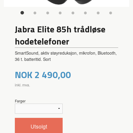
Jabra Elite 85h trådløse
hodetelefoner
SmartSound, aktiv støyreduksjon, mikrofon, Bluetooth,
36 t. batteritid. Sort
Pris
NOK
2 490,00
inkl. mva.
Farger
Utsolgt