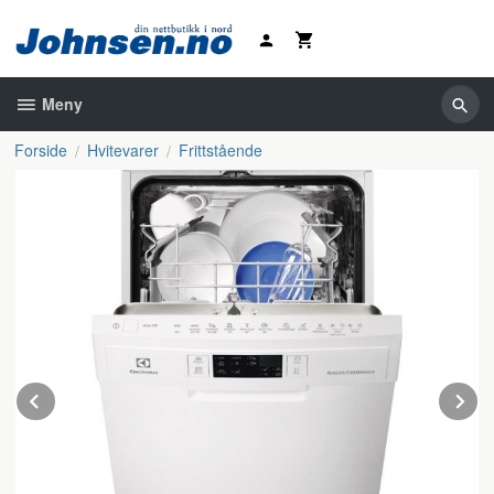
Gå
til
innholdet
Meny
Forside
Hvitevarer
Frittstående
Prev
N