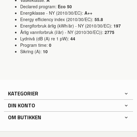
Declared program:
Eco 50
Energiklasse - NY (2010/30/EC):
A++
Energy efficiency index (2010/30/EC):
55.8
Energiforbruk årlig (kWh/år) - NY (2010/30/EC):
197
Årlig vannforbruk (l/år) - NY (2010/30/EC)):
2775
Lydnivå (dB (A) re 1 pW):
44
Program time:
0
Sikring (A):
10
KATEGORIER
DIN KONTO
OM BUTIKKEN