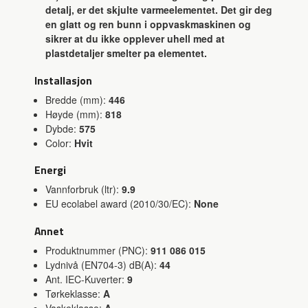
detalj, er det skjulte varmeelementet. Det gir deg
en glatt og ren bunn i oppvaskmaskinen og
sikrer at du ikke opplever uhell med at
plastdetaljer smelter pa elementet.
Installasjon
Bredde (mm):
446
Høyde (mm):
818
Dybde:
575
Color:
Hvit
Energi
Vannforbruk (ltr):
9.9
EU ecolabel award (2010/30/EC):
None
Annet
Produktnummer (PNC):
911 086 015
Lydnivå (EN704-3) dB(A):
44
Ant. IEC-Kuverter:
9
Tørkeklasse:
A
Vaskeklasse:
A