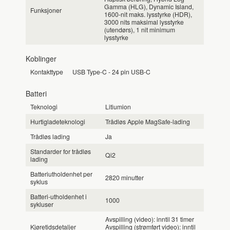
Gamma (HLG), Dynamic Island,
Funksjoner
1600-nit maks. lysstyrke (HDR),
3000 nits maksimal lysstyrke
(utendørs), 1 nit minimum
lysstyrke
Koblinger
Kontakttype
USB Type-C - 24 pin USB-C
Batteri
Teknologi
Litiumion
Hurtigladeteknologi
Trådløs Apple MagSafe-lading
Trådløs lading
Ja
Standarder for trådløs
Qi2
lading
Batteriutholdenhet per
2820 minutter
syklus
Batteri-utholdenhet i
1000
sykluser
Avspilling (video): inntil 31 timer
Kjøretidsdetaljer
Avspilling (strømført video): inntil