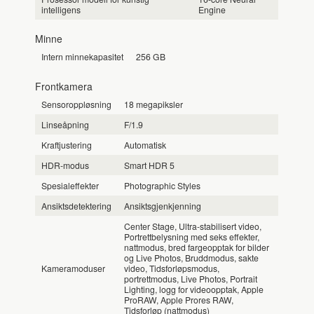
intelligens
Engine
Minne
Intern minnekapasitet
256 GB
Frontkamera
Sensoroppløsning
18 megapiksler
Linseåpning
F/1.9
Kraftjustering
Automatisk
HDR-modus
Smart HDR 5
Spesialeffekter
Photographic Styles
Ansiktsdetektering
Ansiktsgjenkjenning
Center Stage, Ultra-stabilisert video,
Portrettbelysning med seks effekter,
nattmodus, bred fargeopptak for bilder
og Live Photos, Bruddmodus, sakte
Kameramoduser
video, Tidsforløpsmodus,
portrettmodus, Live Photos, Portrait
Lighting, logg for videoopptak, Apple
ProRAW, Apple Prores RAW,
Tidsforløp (nattmodus)