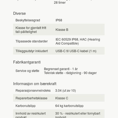
28 timer
Diverse
Beskyttelsesgrad
IP68
Klasse for gjentatt fritt
Klasse B
fall-pålitelighet
IEC 60529 IP68, HAC (Hearing
Tilpassede standarder
Aid Compatible)
Tilleggsutstyr inkludert
USB-C til USB-C kabel (1 m)
Fabrikantgaranti
Begrenset garanti - 1 år
Service og støtte
Teknisk støtte - rådgivning - 90 dager
Informasjon om bærekraft
Reparasjonsevneindeks
3.04 (ut av 10)
Reparerbarhetsklasse
Klasse C
Karbonutslipp
64 kg karbonutslipp
Innhold av resirkulert
30 % - resirkulert eller fornybart
produkt
innhold