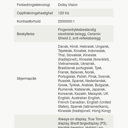
Forbedringsteknologi
Dolby Vision
Oppfriskningshastighet
120 Hz
Kontrastforhold
2000000:1
Fingeravtrykksbestandig
Beskyttelse
oleofobisk belegg, Ceramic
Shield 2, anti-refleksbelegg
Dansk, Hindi, Hebraisk, Ungarsk,
Tsjekkisk, Kroatisk, Indonesisk,
Thai, Slovakisk, Kinesisk
(tradisjonell), Kinesisk (forenklet),
Vietnamesisk, Ukrainsk,
Brasiliansk portugisisk, Tysk,
Fransk, Italiensk, Norsk,
Portugisisk, Polish, Finsk, Svensk,
Skjermspråk
Russisk, Spansk, Nederlandsk,
Gresk, Tyrkisk, Arabisk, Bulgarsk,
Rumensk, Katalansk, Japansk,
Koreansk, Kazakh, Malayisk, UK
English, Australian English,
French Canadian, English (United
States), Spansk (latinamerikans),
Kinesisk (tradisjonell, Hong Kong)
Always-on display, True Tone-
display, Bredt fargedisplay (P3),
Haptisk berøring, Hybrid Log-