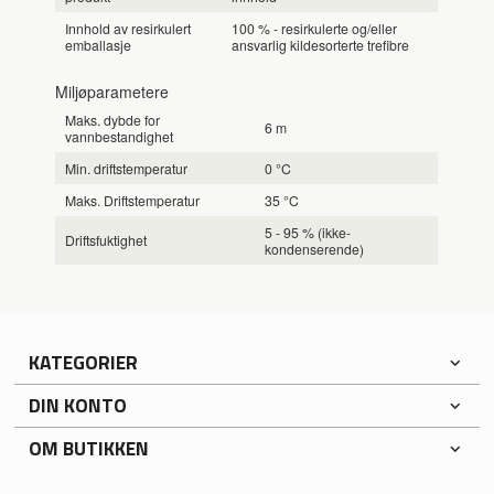
Innhold av resirkulert
100 % - resirkulerte og/eller
emballasje
ansvarlig kildesorterte trefibre
Miljøparametere
Maks. dybde for
6 m
vannbestandighet
Min. driftstemperatur
0 °C
Maks. Driftstemperatur
35 °C
5 - 95 % (ikke-
Driftsfuktighet
kondenserende)
KATEGORIER
DIN KONTO
OM BUTIKKEN