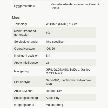
Varme­bearbeidet aluminium, Ceramic
Byggemateriale
Shield
Mobil
Teknologi
WCDMA (UMTS) / GSM
Mobilt Bredbånd
5G
generasjon
Serviceleverandør
Ikke-spesifisert
Operativsystem
iOS 26
Intelligent assistent
Siri
Apple Intelligence
Ja
GPS, GLONASS, BeiDou, Galileo,
Navigering
QZSS, NavIC
Nano-SIM, Electronisk SIM-kort (e-
SIM-korttype
SIM)
Antal SIM-kort
Dobbelt-SIM
Betalingsteknologi
Apple Pay
Inngangsenhet
Multiberøring