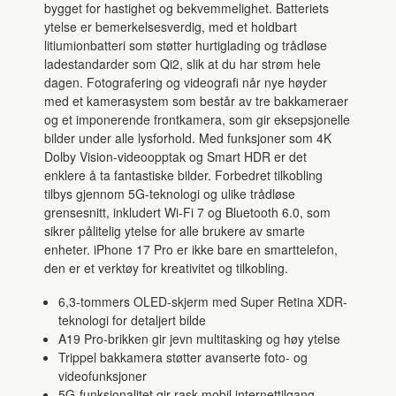
bygget for hastighet og bekvemmelighet. Batteriets
ytelse er bemerkelsesverdig, med et holdbart
litiumionbatteri som støtter hurtiglading og trådløse
ladestandarder som Qi2, slik at du har strøm hele
dagen. Fotografering og videografi når nye høyder
med et kamerasystem som består av tre bakkameraer
og et imponerende frontkamera, som gir eksepsjonelle
bilder under alle lysforhold. Med funksjoner som 4K
Dolby Vision-videoopptak og Smart HDR er det
enklere å ta fantastiske bilder. Forbedret tilkobling
tilbys gjennom 5G-teknologi og ulike trådløse
grensesnitt, inkludert Wi-Fi 7 og Bluetooth 6.0, som
sikrer pålitelig ytelse for alle brukere av smarte
enheter. iPhone 17 Pro er ikke bare en smarttelefon,
den er et verktøy for kreativitet og tilkobling.
6,3-tommers OLED-skjerm med Super Retina XDR-
teknologi for detaljert bilde
A19 Pro-brikken gir jevn multitasking og høy ytelse
Trippel bakkamera støtter avanserte foto- og
videofunksjoner
5G-funksjonalitet gir rask mobil internettilgang