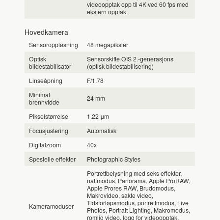
videoopptak opp til 4K ved 60 fps med
ekstern opptak
Hovedkamera
Sensoroppløsning
48 megapiksler
Optisk
Sensorskifte OIS 2.-generasjons
bildestabilisator
(optisk bildestabilisering)
Linseåpning
F/1.78
Minimal
24 mm
brennvidde
Pikselstørrelse
1.22 μm
Focusjustering
Automatisk
Digitalzoom
40x
Spesielle effekter
Photographic Styles
Portrettbelysning med seks effekter,
nattmodus, Panorama, Apple ProRAW,
Apple Prores RAW, Bruddmodus,
Makrovideo, sakte video,
Tidsforløpsmodus, portrettmodus, Live
Kameramoduser
Photos, Portrait Lighting, Makromodus,
romlig video, logg for videoopptak,