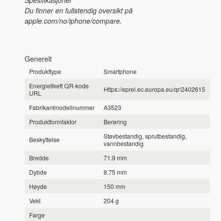
Du finner en fullstendig oversikt på
apple.com/no/iphone/compare.
Generelt
Produkttype
Smartphone
Energietikett QR-kode
Https://eprel.ec.europa.eu/qr/2402615
URL
Fabrikantmodellnummer
A3523
Produktformfaktor
Berøring
Støvbestandig, sprutbestandig,
Beskyttelse
vannbestandig
Bredde
71.9 mm
Dybde
8.75 mm
Høyde
150 mm
Vekt
204 g
Farge