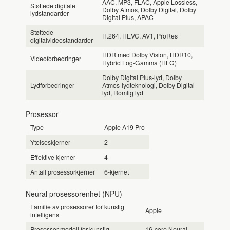
AAC, MP3, FLAC, Apple Lossless,
Støttede digitale
Dolby Atmos, Dolby Digital, Dolby
lydstandarder
Digital Plus, APAC
Støttede
H.264, HEVC, AV1, ProRes
digitalvideostandarder
HDR med Dolby Vision, HDR10,
Videoforbedringer
Hybrid Log-Gamma (HLG)
Dolby Digital Plus-lyd, Dolby
Lydforbedringer
Atmos-lydteknologi, Dolby Digital-
lyd, Romlig lyd
Prosessor
Type
Apple A19 Pro
Ytelseskjerner
2
Effektive kjerner
4
Antall prosessorkjerner
6-kjernet
Neural prosessorenhet (NPU)
Familie av prosessorer for kunstig
Apple
intelligens
Prosessor modell for kunstig
16-core Neural