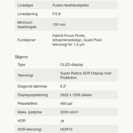
Linsetype
Fusion telefotoobjektiv
Linseåpning
F/2.8
Minimum
100 mm
fokallengde
Hybrid Focus Pixels,
Funksjoner
tetraprismedesign, Quad Pixel-
teknologi for 1,4 μm
Skjerm
Type
OLED-display
Super Retina XDR Display med
Teknologi
ProMotion
Diagonal størrelse
6.3"
Displayoppløsning
2622 x 1206 piksler
Pikseltetthet
460 ppi
Maks. lysstyrke
3000 cd/m²
HDR
Ja
HDR-teknologi
HDR10