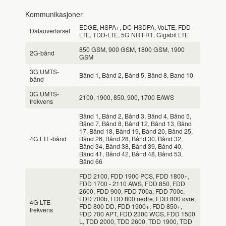
Kommunikasjoner
EDGE, HSPA+, DC-HSDPA, VoLTE, FDD-
Dataoverførsel
LTE, TDD-LTE, 5G NR FR1, Gigabit LTE
850 GSM, 900 GSM, 1800 GSM, 1900
2G-bånd
GSM
3G UMTS-
Bånd 1, Bånd 2, Bånd 5, Bånd 8, Band 10
bånd
3G UMTS-
2100, 1900, 850, 900, 1700 EAWS
frekvens
Bånd 1, Bånd 2, Bånd 3, Bånd 4, Bånd 5,
Bånd 7, Bånd 8, Bånd 12, Bånd 13, Bånd
17, Bånd 18, Bånd 19, Bånd 20, Bånd 25,
4G LTE-bånd
Bånd 26, Bånd 28, Bånd 30, Bånd 32,
Bånd 34, Bånd 38, Bånd 39, Bånd 40,
Bånd 41, Bånd 42, Bånd 48, Bånd 53,
Bånd 66
FDD 2100, FDD 1900 PCS, FDD 1800+,
FDD 1700 - 2110 AWS, FDD 850, FDD
2600, FDD 900, FDD 700a, FDD 700c,
FDD 700b, FDD 800 nedre, FDD 800 øvre,
4G LTE-
FDD 800 DD, FDD 1900+, FDD 850+,
frekvens
FDD 700 APT, FDD 2300 WCS, FDD 1500
L, TDD 2000, TDD 2600, TDD 1900, TDD