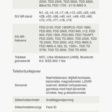
2300, TDD 2500, TDD 3500, TDD 3600,
Bånd 53, FDD 1700 - 2110 AWS-3
N1, n2, n3, n5, n7, n8, n12, n20, n25, n26,
5G NR-bånd
n28, n30, n38, n40, n41, n48, n53, n66,
n70, n75, n77, n78, n79
FDD 2100, FDD 1900PCS, FDD 1800,
FDD 850, FDD 2600, FDD 900, n12, FDD
800, FDD 1900, FDD 850, FDD 700APT,
5G NR-
FDD 2300, TDD TD 2600, TDD 2300, TDD
frekvens
TD 2500, TDD 3500, n53, FDD AWS-3,
FDD AWS-4, SDL DL 1500+, TDD TD
3700, TDD TD 3500, TDD TD 4500
Trådløst
NFC, Ultra-Wideband (UWB), Bluetooth
grensesnitt
6.0, IEEE 802.11be
Telefonfunksjoner
Nærhetssensor, digitalt kompass,
barometer, magnetometer, LiDAR-
Sensorer
scanner, dobbel romlyssensor,
gyroskop med høyt dynamisk
område, høy g-akselerometer
Sikkerhetsenheter
Ansiktsgjenkjenning
Sikkerhetsteknologi
Face ID