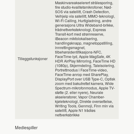
Maskinvareakselerert strålesporing,
fire studio-kvalitetsmikrofoner, Nød-
SOS via satellitt, Crash Detection,
Veihjelp via satellitt, MIMO-teknologi,
Wi-Fi Calling, Hurtigladning, andre
generasjons Ultra Wideband-brikke,
trådnettverksteknologi, Express
Transit-kort med strømreserve,
iBeacon mikfolokalisering,
handlingsknapp, magnetoppstilling,
innrettingsmagnet,
tilbehørsidentifikasjons-NFC,
FaceTime-lyd, Apple MagSafe, 4K
Tilleggsfunksjoner
HDR AirPlay Mirroring, FaceTime HD
(1080p), Skjermdeling, Taleisolering,
Portrettmodus i FaceTime-video,
FaceTime-anrop med SharePlay,
DisplayPort over USB Type-C, Optisk
zoom med bakutrettet kamera, Wide
Spectrum-mikrofonmodus, Apple TV-
støtte (2. eller nyere), Neurale
akseleratorer, Vapor Chamber-
kjøleteknologi, Direkte oversettelse,
Writing Tools, Genmoji, Finn min via
satellitt, Apple N1 trådløs
nettverksbrikke
Mediespiller