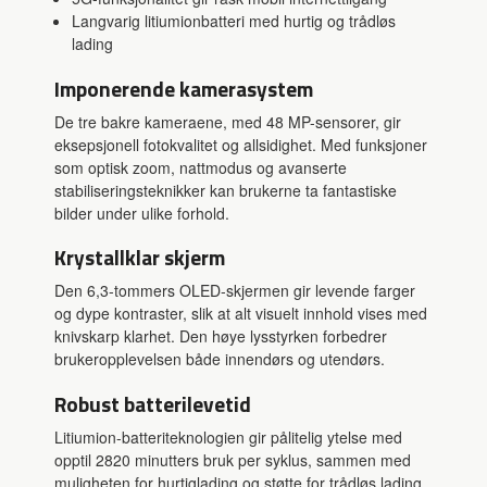
Langvarig litiumionbatteri med hurtig og trådløs
lading
Imponerende kamerasystem
De tre bakre kameraene, med 48 MP-sensorer, gir
eksepsjonell fotokvalitet og allsidighet. Med funksjoner
som optisk zoom, nattmodus og avanserte
stabiliseringsteknikker kan brukerne ta fantastiske
bilder under ulike forhold.
Krystallklar skjerm
Den 6,3-tommers OLED-skjermen gir levende farger
og dype kontraster, slik at alt visuelt innhold vises med
knivskarp klarhet. Den høye lysstyrken forbedrer
brukeropplevelsen både innendørs og utendørs.
Robust batterilevetid
Litiumion-batteriteknologien gir pålitelig ytelse med
opptil 2820 minutters bruk per syklus, sammen med
muligheten for hurtiglading og støtte for trådløs lading