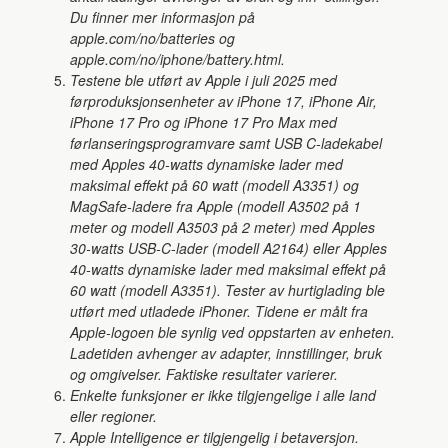
Du finner mer informasjon på
apple.com/no/batteries og
apple.com/no/iphone/battery.html.
Testene ble utført av Apple i juli 2025 med
førproduksjonsenheter av iPhone 17, iPhone Air,
iPhone 17 Pro og iPhone 17 Pro Max med
førlanseringsprogramvare samt USB C-ladekabel
med Apples 40-watts dynamiske lader med
maksimal effekt på 60 watt (modell A3351) og
MagSafe-ladere fra Apple (modell A3502 på 1
meter og modell A3503 på 2 meter) med Apples
30-watts USB-C-lader (modell A2164) eller Apples
40-watts dynamiske lader med maksimal effekt på
60 watt (modell A3351). Tester av hurtiglading ble
utført med utladede iPhoner. Tidene er målt fra
Apple-logoen ble synlig ved oppstarten av enheten.
Ladetiden avhenger av adapter, innstillinger, bruk
og omgivelser. Faktiske resultater varierer.
Enkelte funksjoner er ikke tilgjengelige i alle land
eller regioner.
Apple Intelligence er tilgjengelig i betaversjon.