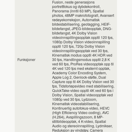
Fusion, neste generasjons
portrettfokus og dybdekontroll,
Panorama (inntil 63 MP), Spatial
photos, 48MP makrofotografi, Avansert
rødøyekorreksjon, Automatisk
bildestabilisering, geotagging, HEIF-
bildefangst, JPEG-bildeopptak, DNG-
bildefangst, 4K Dolby Vision
videoinnspillingsopptak opptil 120 fps,
1080p Dolby Vision videoinnspilling
opptil 120 fps, 720p Dolby Vision
videoinnspillingsopptak ved 30 fps,
Kinematisk modus opptil 4K HDR ved
Funksjoner
30 fps, Handlingsmodus opptil 2,8 K
ved 60 fps, ProRes videoopptak opp til
4K ved 120 fps med eksternt opptak,
Academy Color Encoding System,
Apple Log 2, Genlock-støtte, Dual
Capture opp til 4K Dolby Vision ved 30
fps, Tidsforløpsvideo med stabilisering,
QuickTake-video opptil 4K ved 60 fps i
Dolby Vision, Spatial videoopptak ved
1080p ved 30 fps, Lydzoom,
Kinematisk videostabilisering,
Kontinuerlig autofokus-video, HEVC
(High Efficiency Video coding), AVC
(H.264), Avspillingszoom, 8 MP-
stillbildeopptak, 4 K-video, Spatial
Audio og stereoinnspilling, Lydmikser,
Reduksjon av vindstøy, Camera