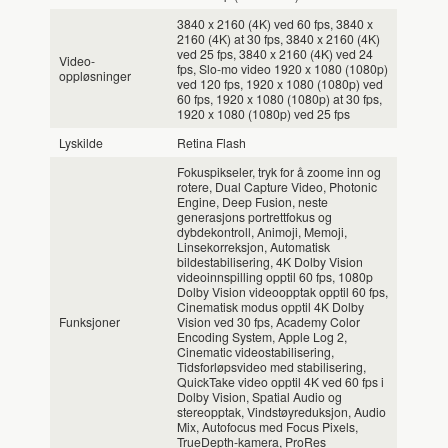
3840 x 2160 (4K) ved 60 fps, 3840 x
2160 (4K) at 30 fps, 3840 x 2160 (4K)
ved 25 fps, 3840 x 2160 (4K) ved 24
Video-
fps, Slo-mo video 1920 x 1080 (1080p)
oppløsninger
ved 120 fps, 1920 x 1080 (1080p) ved
60 fps, 1920 x 1080 (1080p) at 30 fps,
1920 x 1080 (1080p) ved 25 fps
Lyskilde
Retina Flash
Fokuspikseler, tryk for å zoome inn og
rotere, Dual Capture Video, Photonic
Engine, Deep Fusion, neste
generasjons portrettfokus og
dybdekontroll, Animoji, Memoji,
Linsekorreksjon, Automatisk
bildestabilisering, 4K Dolby Vision
videoinnspilling opptil 60 fps, 1080p
Dolby Vision videoopptak opptil 60 fps,
Cinematisk modus opptil 4K Dolby
Funksjoner
Vision ved 30 fps, Academy Color
Encoding System, Apple Log 2,
Cinematic videostabilisering,
Tidsforløpsvideo med stabilisering,
QuickTake video opptil 4K ved 60 fps i
Dolby Vision, Spatial Audio og
stereopptak, Vindstøyreduksjon, Audio
Mix, Autofocus med Focus Pixels,
TrueDepth-kamera, ProRes