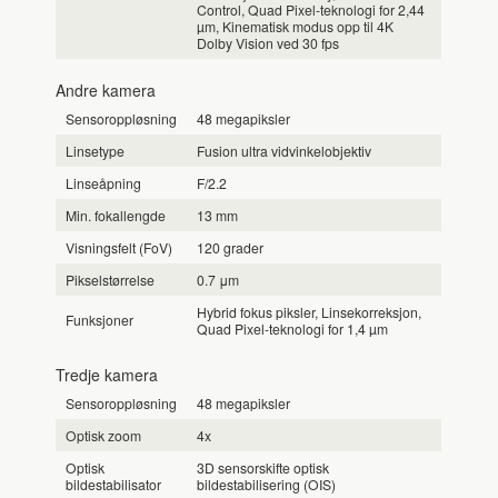
Control, Quad Pixel-teknologi for 2,44
µm, Kinematisk modus opp til 4K
Dolby Vision ved 30 fps
Andre kamera
Sensoroppløsning
48 megapiksler
Linsetype
Fusion ultra vidvinkelobjektiv
Linseåpning
F/2.2
Min. fokallengde
13 mm
Visningsfelt (FoV)
120 grader
Pikselstørrelse
0.7 μm
Hybrid fokus piksler, Linsekorreksjon,
Funksjoner
Quad Pixel-teknologi for 1,4 µm
Tredje kamera
Sensoroppløsning
48 megapiksler
Optisk zoom
4x
Optisk
3D sensorskifte optisk
bildestabilisator
bildestabilisering (OIS)