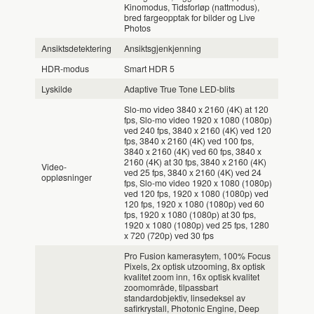
Kinomodus, Tidsforløp (nattmodus),
bred fargeopptak for bilder og Live
Photos
Ansiktsdetektering
Ansiktsgjenkjenning
HDR-modus
Smart HDR 5
Lyskilde
Adaptive True Tone LED-blits
Slo-mo video 3840 x 2160 (4K) at 120
fps, Slo-mo video 1920 x 1080 (1080p)
ved 240 fps, 3840 x 2160 (4K) ved 120
fps, 3840 x 2160 (4K) ved 100 fps,
3840 x 2160 (4K) ved 60 fps, 3840 x
2160 (4K) at 30 fps, 3840 x 2160 (4K)
Video-
ved 25 fps, 3840 x 2160 (4K) ved 24
oppløsninger
fps, Slo-mo video 1920 x 1080 (1080p)
ved 120 fps, 1920 x 1080 (1080p) ved
120 fps, 1920 x 1080 (1080p) ved 60
fps, 1920 x 1080 (1080p) at 30 fps,
1920 x 1080 (1080p) ved 25 fps, 1280
x 720 (720p) ved 30 fps
Pro Fusion kamerasytem, 100% Focus
Pixels, 2x optisk utzooming, 8x optisk
kvalitet zoom inn, 16x optisk kvalitet
zoomområde, tilpassbart
standardobjektiv, linsedeksel av
safirkrystall, Photonic Engine, Deep